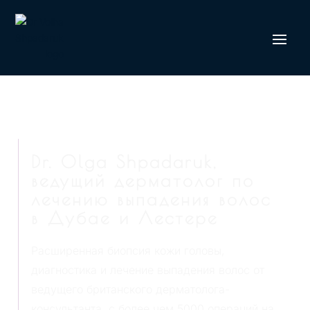
Dr. Olga Shpadaruk,
ведущий дерматолог по
лечению выпадения волос
в Дубае и Лестере
Расширенная биопсия кожи головы,
диагностика и лечение выпадения волос от
ведущего британского дерматолога-
консультанта, с более чем 5000 операций на