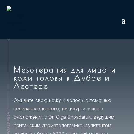
Мезотерапия для лица и
кожи головы в Дубае и
Лестере
Оживите свою кожу и волосы с помощью
целенаправленного, нехирургического
ДЕРМАТОЛОГИЯ
омоложения с Dr. Olga Shpadaruk, ведущим
британским дерматологом-консультантом,
имеющим более 5000 операций на коже,