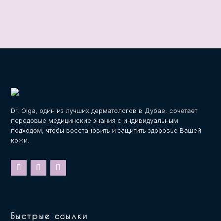
ы
о
*
е
т
е
л
е
ф
о
н
а
Dr. Olga, один из лучших дерматологов в Дубае, сочетает
передовые медицинские знания с индивидуальным
подходом, чтобы восстановить и защитить здоровье Вашей
кожи.
Быстрые ссылки